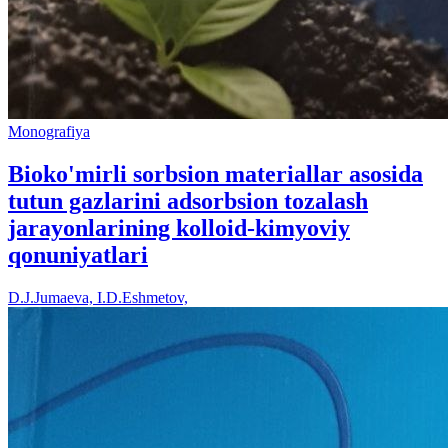
Monografiya
Bioko'mirli sorbsion materiallar asosida
tutun gazlarini adsorbsion tozalash
jarayonlarining kolloid-kimyoviy
qonuniyatlari
D.J.Jumaeva, I.D.Eshmetov,