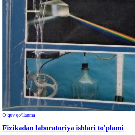
O‘quv qo‘llanma
Fizikadan laboratoriya ishlari to'plami