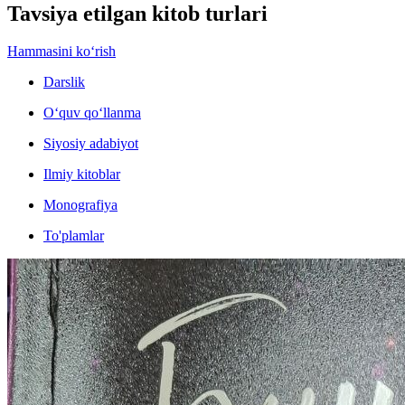
Tavsiya etilgan kitob turlari
Hammasini ko‘rish
Darslik
O‘quv qo‘llanma
Siyosiy adabiyot
Ilmiy kitoblar
Monografiya
To'plamlar