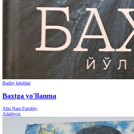
Badiiy kitoblar
Baxtga yo'llanma
Abu Nasr Forobiy,
Adabiyot,