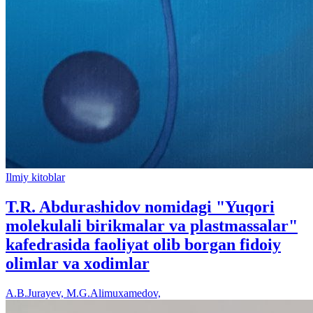
Ilmiy kitoblar
T.R. Abdurashidov nomidagi "Yuqori
molekulali birikmalar va plastmassalar"
kafedrasida faoliyat olib borgan fidoiy
olimlar va xodimlar
A.B.Jurayev, M.G.Alimuxamedov,