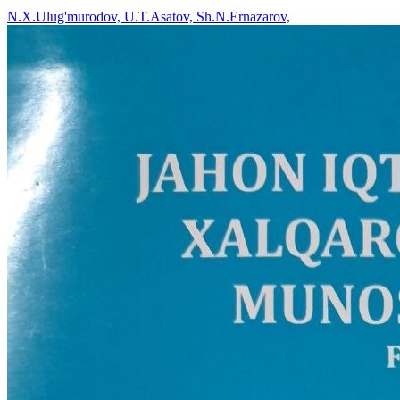
N.X.Ulug'murodov, U.T.Asatov, Sh.N.Ernazarov,