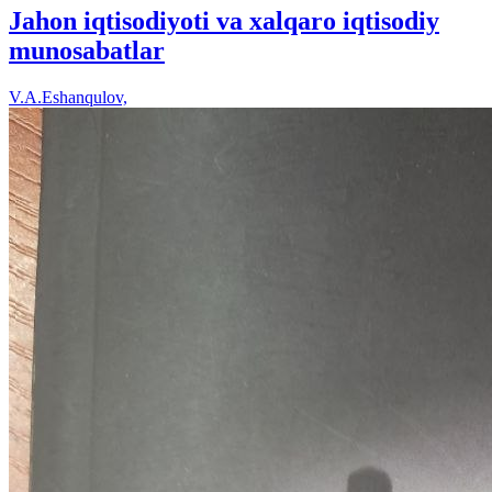
Jahon iqtisodiyoti va xalqaro iqtisodiy
munosabatlar
V.A.Eshanqulov,