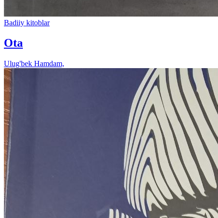
Badiiy kitoblar
Ota
Ulug'bek Hamdam,