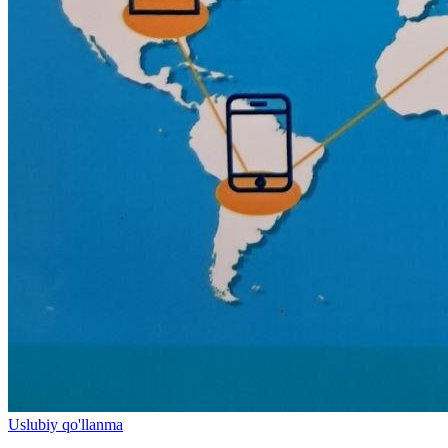
Uslubiy qo'llanma